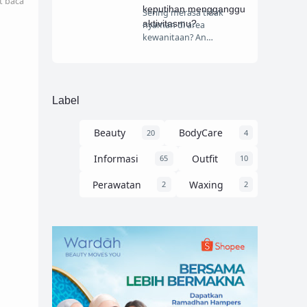
t baca
keputihan mengganggu
Sering merasa tidak
aktivitasmu?
nyaman di area
kewanitaan? An…
Label
Beauty
BodyCare
20
4
Informasi
Outfit
65
10
Perawatan
Waxing
2
2