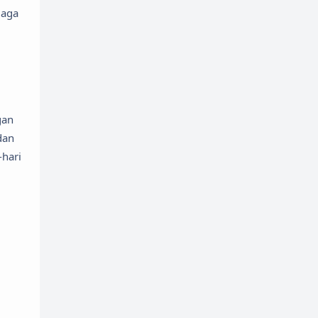
jaga
gan
dan
-hari