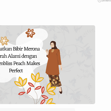
5
meni