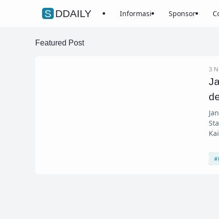
SDDAILY
Informasi
Sponsor
C
Featured Post
3 N
J
d
Ja
St
Ka