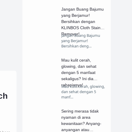
Jangan Buang Bajumu
yang Berjamur!
Bersihkan dengan
KLINBOS Cloth Stain
Remover!
Jangan Buang Bajumu
yang Berjamur!
Bersihkan deng…
Mau kulit cerah,
glowing, dan sehat
dengan 5 manfaat
sekaligus? Ini dia
rahasianya!
Mau kulit cerah, glowing,
dan sehat dengan 5
ch
manf…
Sering merasa tidak
nyaman di area
kewanitaan? Anyang-
anyangan atau